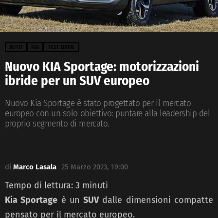
AUTO
KIA
TEST DRIVE
Nuovo KIA Sportage: motorizzazioni
ibride per un SUV europeo
Nuovo Kia Sportage è stato progettato per il mercato
europeo con un solo obiettivo: puntare alla leadership del
proprio segmento di mercato.
di
Marco Lasala
25 Marzo 2023, 19:00
Tempo di lettura:
3
minuti
Kia Sportage
è un
SUV
dalle dimensioni compatte
pensato per il mercato europeo.