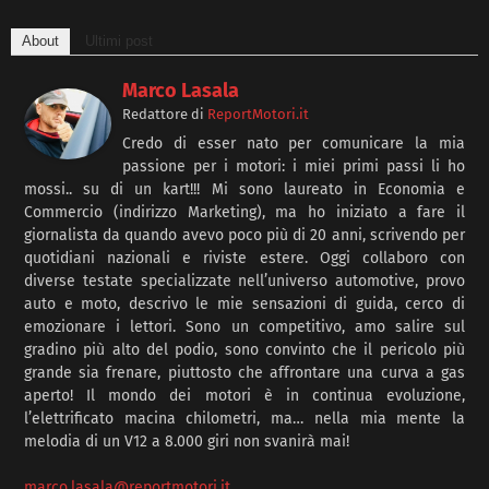
About
Ultimi post
Marco Lasala
Redattore
di
ReportMotori.it
Credo di esser nato per comunicare la mia
passione per i motori: i miei primi passi li ho
mossi.. su di un kart!!! Mi sono laureato in Economia e
Commercio (indirizzo Marketing), ma ho iniziato a fare il
giornalista da quando avevo poco più di 20 anni, scrivendo per
quotidiani nazionali e riviste estere. Oggi collaboro con
diverse testate specializzate nell’universo automotive, provo
auto e moto, descrivo le mie sensazioni di guida, cerco di
emozionare i lettori. Sono un competitivo, amo salire sul
gradino più alto del podio, sono convinto che il pericolo più
grande sia frenare, piuttosto che affrontare una curva a gas
aperto! Il mondo dei motori è in continua evoluzione,
l’elettrificato macina chilometri, ma… nella mia mente la
melodia di un V12 a 8.000 giri non svanirà mai!
marco.lasala@reportmotori.it