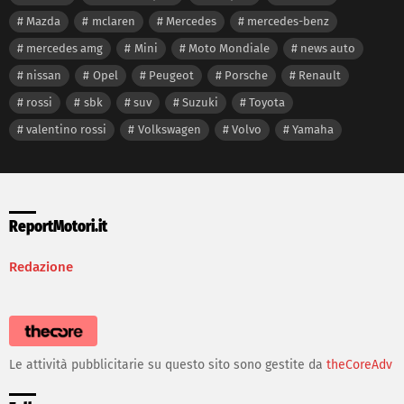
Mazda
mclaren
Mercedes
mercedes-benz
mercedes amg
Mini
Moto Mondiale
news auto
nissan
Opel
Peugeot
Porsche
Renault
rossi
sbk
suv
Suzuki
Toyota
valentino rossi
Volkswagen
Volvo
Yamaha
ReportMotori.it
Redazione
Le attività pubblicitarie su questo sito sono gestite da
theCoreAdv