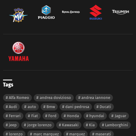
Tags
Alfa Romeo
andrea dovizioso
andrea iannone
Audi
auto
Bmw
dani pedrosa
Ducati
Ferrari
Fiat
Ford
Honda
hyundai
Jaguar
jeep
jorge lorenzo
Kawasaki
Kia
Lamborghini
lorenzo
marc marquez
marquez
maserati