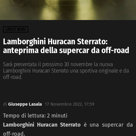
LATEST NEWS
Lamborghini Huracan Sterrato:
anteprima della supercar da off-road
Sarà presentata il prossimo 30 novembre la nuova
Lamborghini Huracan Sterrato una sportiva originale e da
off-road.
di
Giuseppe Lasala
17 Novembre 2022, 17:59
Tempo di lettura:
2
minuti
Lamborghini Huracan Sterrato
è una supercar da
off-road.