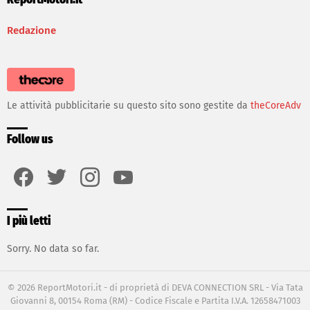
Redazione
Le attività pubblicitarie su questo sito sono gestite da
theCoreAdv
Follow us
facebook
twitter
instagram
youtube
I più letti
Sorry. No data so far.
© 2026 ReportMotori.it - di proprietà di DEVA CONNECTION SRL - Via Tata
Giovanni 8, 00154 Roma (RM) - Codice Fiscale e Partita I.V.A. 12658471003