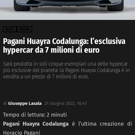
AUTO
PAGANI
Pagani Huayra Codalunga: l’esclusiva
hypercar da 7 milioni di euro
Sarà prodotta in soli cinque esemplari una delle hypercar
più esclusive del pianeta: la Pagani Huayra Codalunga è in
vendita a un prezzo di 7 milioni di euro.
di
Giuseppe Lasala
21 Giugno 2022, 16:47
Tempo di lettura:
2
minuti
Pagani Huayra Codalunga
è l’ultima creazione di
Horacio Pagani