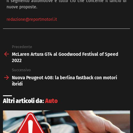
il segmento automotive e tutto ciò che concerne il lancio di
nuove proposte.
redazione@reportmotori.it
Precedente
See
more
McLaren Artura GT4 al Goodwood Festival of Speed
2022
Successivo
Nuova Peugeot 408: la berlina fastback con motori
ibridi
Altri articoli da:
Auto