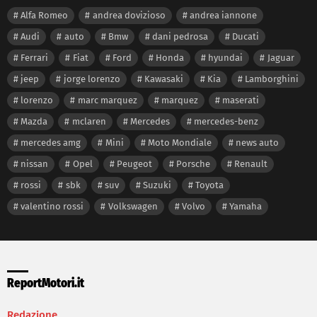
Alfa Romeo
andrea dovizioso
andrea iannone
Audi
auto
Bmw
dani pedrosa
Ducati
Ferrari
Fiat
Ford
Honda
hyundai
Jaguar
jeep
jorge lorenzo
Kawasaki
Kia
Lamborghini
lorenzo
marc marquez
marquez
maserati
Mazda
mclaren
Mercedes
mercedes-benz
mercedes amg
Mini
Moto Mondiale
news auto
nissan
Opel
Peugeot
Porsche
Renault
rossi
sbk
suv
Suzuki
Toyota
valentino rossi
Volkswagen
Volvo
Yamaha
ReportMotori.it
Redazione