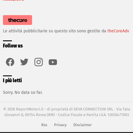
Le attività pubblicitarie su questo sito sono gestite da
theCoreAdv
Follow us
facebook
twitter
instagram
youtube
I più letti
Sorry. No data so far.
© 2026 ReportMotori.it - di proprietà di DEVA CONNECTION SRL - Via Tata
Giovanni 8, 00154 Roma (RM) - Codice Fiscale e Partita I.V.A. 12658471003
Rss
Privacy
Disclaimer