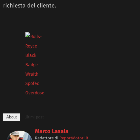
richiesta del cliente.
About
Ultimi post
Marco Lasala
Redattore
di
ReportMotori.it