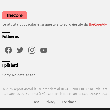
Le attività pubblicitarie su questo sito sono gestite da
theCoreAdv
Follow us
facebook
twitter
instagram
youtube
I più letti
Sorry. No data so far.
© 2026 ReportMotori.it - di proprietà di DEVA CONNECTION SRL - Via Tata
Giovanni 8, 00154 Roma (RM) - Codice Fiscale e Partita I.V.A. 12658471003
Rss
Privacy
Disclaimer