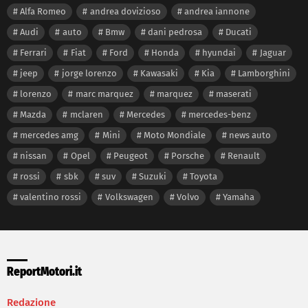
Alfa Romeo
andrea dovizioso
andrea iannone
Audi
auto
Bmw
dani pedrosa
Ducati
Ferrari
Fiat
Ford
Honda
hyundai
Jaguar
jeep
jorge lorenzo
Kawasaki
Kia
Lamborghini
lorenzo
marc marquez
marquez
maserati
Mazda
mclaren
Mercedes
mercedes-benz
mercedes amg
Mini
Moto Mondiale
news auto
nissan
Opel
Peugeot
Porsche
Renault
rossi
sbk
suv
Suzuki
Toyota
valentino rossi
Volkswagen
Volvo
Yamaha
ReportMotori.it
Redazione