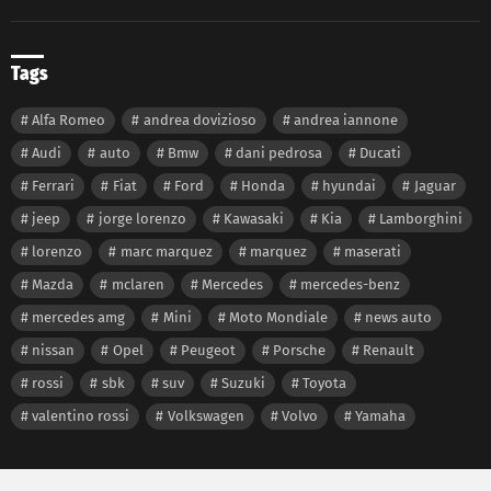
Tags
Alfa Romeo
andrea dovizioso
andrea iannone
Audi
auto
Bmw
dani pedrosa
Ducati
Ferrari
Fiat
Ford
Honda
hyundai
Jaguar
jeep
jorge lorenzo
Kawasaki
Kia
Lamborghini
lorenzo
marc marquez
marquez
maserati
Mazda
mclaren
Mercedes
mercedes-benz
mercedes amg
Mini
Moto Mondiale
news auto
nissan
Opel
Peugeot
Porsche
Renault
rossi
sbk
suv
Suzuki
Toyota
valentino rossi
Volkswagen
Volvo
Yamaha