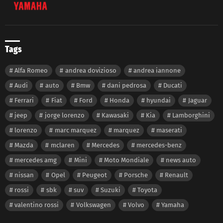
Tags
Alfa Romeo
andrea dovizioso
andrea iannone
Audi
auto
Bmw
dani pedrosa
Ducati
Ferrari
Fiat
Ford
Honda
hyundai
Jaguar
jeep
jorge lorenzo
Kawasaki
Kia
Lamborghini
lorenzo
marc marquez
marquez
maserati
Mazda
mclaren
Mercedes
mercedes-benz
mercedes amg
Mini
Moto Mondiale
news auto
nissan
Opel
Peugeot
Porsche
Renault
rossi
sbk
suv
Suzuki
Toyota
valentino rossi
Volkswagen
Volvo
Yamaha