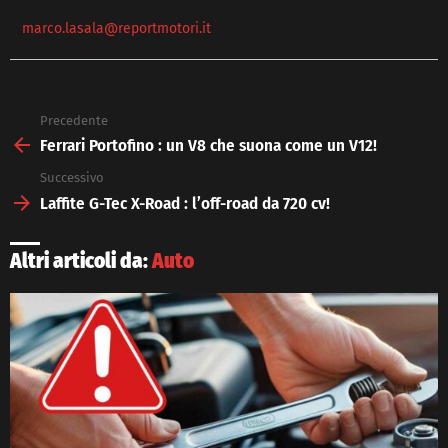
marco.lasala@reportmotori.it
Precedente
See
more
Ferrari Portofino : un V8 che suona come un V12!
Successivo
Laffite G-Tec X-Road : l’off-road da 720 cv!
Altri articoli da:
Auto