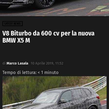
LATEST NEWS
V8 Biturbo da 600 cv per la nuova
BMW X5 M
di
Marco Lasala
10 Aprile 2019, 11:52
Tempo di lettura:
< 1
minuto