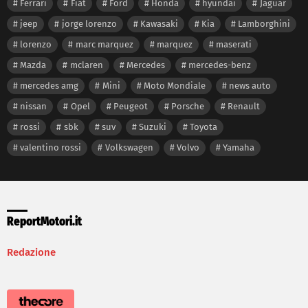
Ferrari
Fiat
Ford
Honda
hyundai
Jaguar
jeep
jorge lorenzo
Kawasaki
Kia
Lamborghini
lorenzo
marc marquez
marquez
maserati
Mazda
mclaren
Mercedes
mercedes-benz
mercedes amg
Mini
Moto Mondiale
news auto
nissan
Opel
Peugeot
Porsche
Renault
rossi
sbk
suv
Suzuki
Toyota
valentino rossi
Volkswagen
Volvo
Yamaha
ReportMotori.it
Redazione