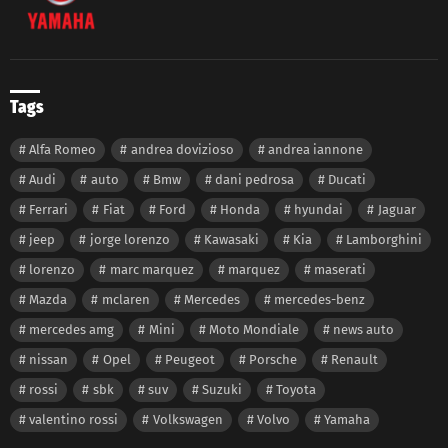
Tags
Alfa Romeo
andrea dovizioso
andrea iannone
Audi
auto
Bmw
dani pedrosa
Ducati
Ferrari
Fiat
Ford
Honda
hyundai
Jaguar
jeep
jorge lorenzo
Kawasaki
Kia
Lamborghini
lorenzo
marc marquez
marquez
maserati
Mazda
mclaren
Mercedes
mercedes-benz
mercedes amg
Mini
Moto Mondiale
news auto
nissan
Opel
Peugeot
Porsche
Renault
rossi
sbk
suv
Suzuki
Toyota
valentino rossi
Volkswagen
Volvo
Yamaha