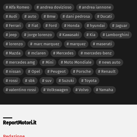
Alfa Romeo
andrea dovizioso
andrea iannone
Audi
auto
Bmw
dani pedrosa
Ducati
Ferrari
Fiat
Ford
Honda
hyundai
Jaguar
jeep
jorge lorenzo
Kawasaki
Kia
Lamborghini
lorenzo
marc marquez
marquez
maserati
Mazda
mclaren
Mercedes
mercedes-benz
mercedes amg
Mini
Moto Mondiale
news auto
nissan
Opel
Peugeot
Porsche
Renault
rossi
sbk
suv
Suzuki
Toyota
valentino rossi
Volkswagen
Volvo
Yamaha
ReportMotori.it
Redazione