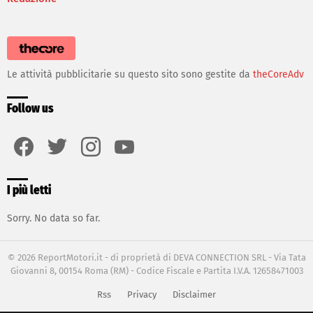
Le attività pubblicitarie su questo sito sono gestite da
theCoreAdv
Follow us
facebook
twitter
instagram
youtube
I più letti
Sorry. No data so far.
© 2026 ReportMotori.it - di proprietà di DEVA CONNECTION SRL - Via Tata
Giovanni 8, 00154 Roma (RM) - Codice Fiscale e Partita I.V.A. 12658471003
Rss
Privacy
Disclaimer