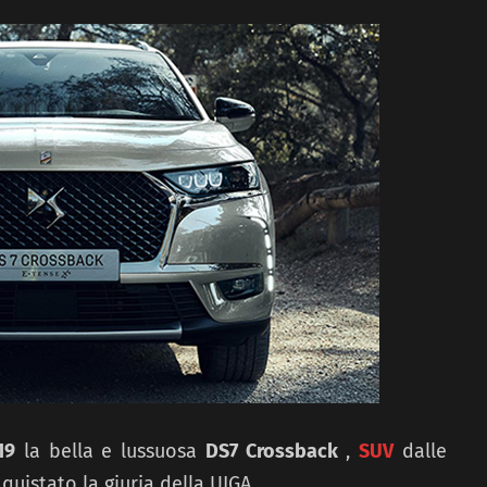
19
la bella e lussuosa
DS7 Crossback
,
SUV
dalle
uistato la giuria della UIGA.