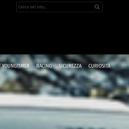
Cerca
per:
/ YOUNGTIMER
RACING
SICUREZZA
CURIOSITÀ