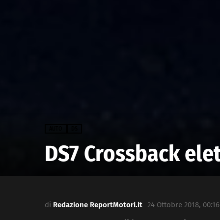
AUTO
DS
DS7 Crossback ele
di
Redazione ReportMotori.it
24 Ottobre 2018, 00:16