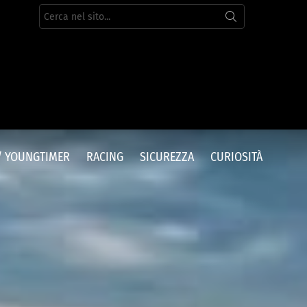
Cerca
per:
/ YOUNGTIMER
RACING
SICUREZZA
CURIOSITÀ