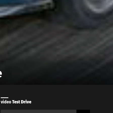
e
video
Test Drive