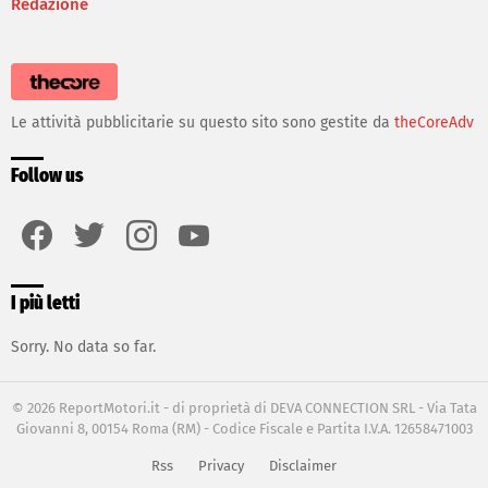
Redazione
Le attività pubblicitarie su questo sito sono gestite da
theCoreAdv
Follow us
facebook
twitter
instagram
youtube
I più letti
Sorry. No data so far.
© 2026 ReportMotori.it - di proprietà di DEVA CONNECTION SRL - Via Tata
Giovanni 8, 00154 Roma (RM) - Codice Fiscale e Partita I.V.A. 12658471003
Rss
Privacy
Disclaimer