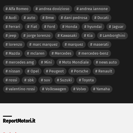
Alfa Romeo
andrea dovizioso
andrea iannone
Audi
auto
Bmw
dani pedrosa
Ducati
Ferrari
Fiat
Ford
Honda
hyundai
Jaguar
jeep
jorge lorenzo
Kawasaki
Kia
Lamborghini
lorenzo
marc marquez
marquez
maserati
Mazda
mclaren
Mercedes
mercedes-benz
mercedes amg
Mini
Moto Mondiale
news auto
nissan
Opel
Peugeot
Porsche
Renault
rossi
sbk
suv
Suzuki
Toyota
valentino rossi
Volkswagen
Volvo
Yamaha
ReportMotori.it