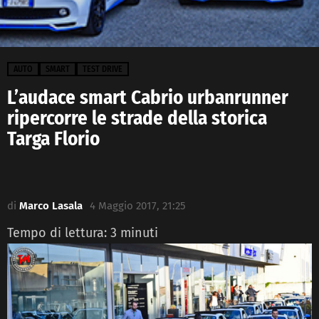
AUTO
SMART
TEST DRIVE
L’audace smart Cabrio urbanrunner
ripercorre le strade della storica
Targa Florio
di
Marco Lasala
4 Maggio 2017, 21:25
Tempo di lettura:
3
minuti