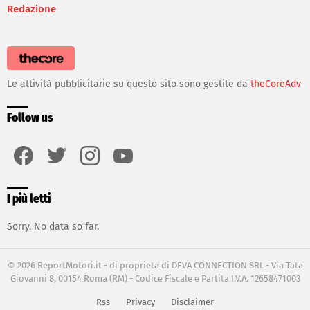
Redazione
Le attività pubblicitarie su questo sito sono gestite da
theCoreAdv
Follow us
facebook
twitter
instagram
youtube
I più letti
Sorry. No data so far.
© 2026 ReportMotori.it - di proprietà di DEVA CONNECTION SRL - Via Tata
Giovanni 8, 00154 Roma (RM) - Codice Fiscale e Partita I.V.A. 12658471003
Rss
Privacy
Disclaimer