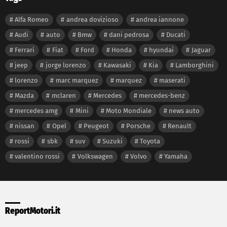
Alfa Romeo
andrea dovizioso
andrea iannone
Audi
auto
Bmw
dani pedrosa
Ducati
Ferrari
Fiat
Ford
Honda
hyundai
Jaguar
jeep
jorge lorenzo
Kawasaki
Kia
Lamborghini
lorenzo
marc marquez
marquez
maserati
Mazda
mclaren
Mercedes
mercedes-benz
mercedes amg
Mini
Moto Mondiale
news auto
nissan
Opel
Peugeot
Porsche
Renault
rossi
sbk
suv
Suzuki
Toyota
valentino rossi
Volkswagen
Volvo
Yamaha
ReportMotori.it