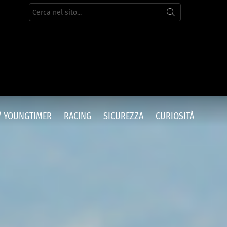
Cerca
per:
/ YOUNGTIMER
RACING
SICUREZZA
CURIOSITÀ