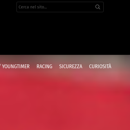
Cerca
per:
/ YOUNGTIMER
RACING
SICUREZZA
CURIOSITÀ