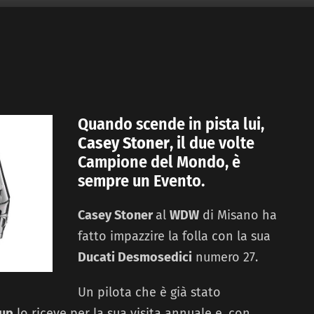
Quando scende in pista lui,
Casey Stoner
, il due volte
Campione del Mondo, è
sempre un Evento.
Casey Stoner
al
WDW
di Misano ha
fatto impazzire la folla con la sua
Ducati Desmosedici
numero 27.
Un pilota che è già stato
up
lo riceve per la sua visita annuale e, con