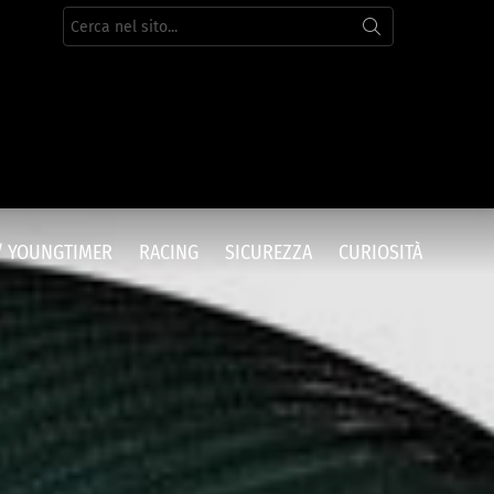
Cerca
per:
/ YOUNGTIMER
RACING
SICUREZZA
CURIOSITÀ