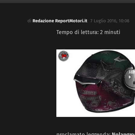
di
Redazione ReportMotori.it
7 Luglio 2016, 10:08
Tempo di lettura:
2
minuti
proclamato leggenda:
Nolangro