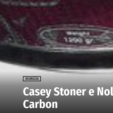
SICUREZZA
Casey Stoner e No
Carbon