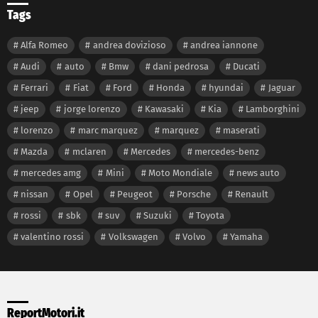
Tags
Alfa Romeo
andrea dovizioso
andrea iannone
Audi
auto
Bmw
dani pedrosa
Ducati
Ferrari
Fiat
Ford
Honda
hyundai
Jaguar
jeep
jorge lorenzo
Kawasaki
Kia
Lamborghini
lorenzo
marc marquez
marquez
maserati
Mazda
mclaren
Mercedes
mercedes-benz
mercedes amg
Mini
Moto Mondiale
news auto
nissan
Opel
Peugeot
Porsche
Renault
rossi
sbk
suv
Suzuki
Toyota
valentino rossi
Volkswagen
Volvo
Yamaha
ReportMotori.it