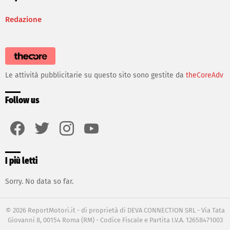
Redazione
Le attività pubblicitarie su questo sito sono gestite da
theCoreAdv
Follow us
facebook
twitter
instagram
youtube
I più letti
Sorry. No data so far.
© 2026 ReportMotori.it - di proprietà di DEVA CONNECTION SRL - Via Tata
Giovanni 8, 00154 Roma (RM) - Codice Fiscale e Partita I.V.A. 12658471003