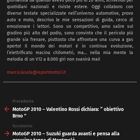
giornalista da quando avevo poco più di 20 anni, scrivendo per
quotidiani nazionali e riviste estere. Oggi collaboro con
diverse testate specializzate nell’universo automotive, provo
auto e moto, descrivo le mie sensazioni di guida, cerco di
emozionare i lettori. Sono un competitivo, amo salire sul
gradino più alto del podio, sono convinto che il pericolo più
grande sia frenare, piuttosto che affrontare una curva a gas
aperto! Il mondo dei motori è in continua evoluzione,
l’elettrificato macina chilometri, ma… nella mia mente la
melodia di un V12 a 8.000 giri non svanirà mai!
marco.lasala@reportmotori.it
Precedente
See
more
MotoGP 2010 – Valentino Rossi dichiara: ” obiettivo
Brno “
Successivo
MotoGP 2010 – Suzuki guarda avanti e pensa alla