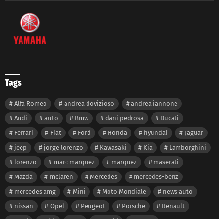
Tags
Alfa Romeo
andrea dovizioso
andrea iannone
Audi
auto
Bmw
dani pedrosa
Ducati
Ferrari
Fiat
Ford
Honda
hyundai
Jaguar
jeep
jorge lorenzo
Kawasaki
Kia
Lamborghini
lorenzo
marc marquez
marquez
maserati
Mazda
mclaren
Mercedes
mercedes-benz
mercedes amg
Mini
Moto Mondiale
news auto
nissan
Opel
Peugeot
Porsche
Renault