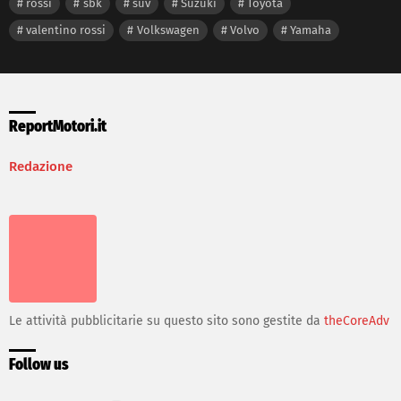
rossi
sbk
suv
Suzuki
Toyota
valentino rossi
Volkswagen
Volvo
Yamaha
ReportMotori.it
Redazione
Le attività pubblicitarie su questo sito sono gestite da
theCoreAdv
Follow us
facebook
twitter
instagram
youtube