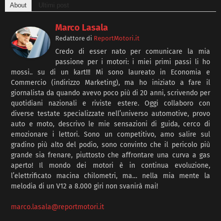
About
Ultimi post
Marco Lasala
Redattore
di
ReportMotori.it
Credo di esser nato per comunicare la mia
passione per i motori: i miei primi passi li ho
mossi.. su di un kart!!! Mi sono laureato in Economia e
Commercio (indirizzo Marketing), ma ho iniziato a fare il
giornalista da quando avevo poco più di 20 anni, scrivendo per
quotidiani nazionali e riviste estere. Oggi collaboro con
diverse testate specializzate nell’universo automotive, provo
auto e moto, descrivo le mie sensazioni di guida, cerco di
emozionare i lettori. Sono un competitivo, amo salire sul
gradino più alto del podio, sono convinto che il pericolo più
grande sia frenare, piuttosto che affrontare una curva a gas
aperto! Il mondo dei motori è in continua evoluzione,
l’elettrificato macina chilometri, ma… nella mia mente la
melodia di un V12 a 8.000 giri non svanirà mai!
marco.lasala@reportmotori.it