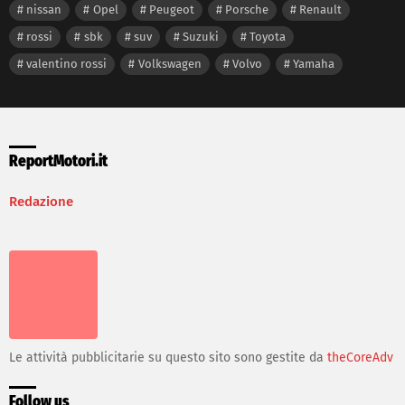
nissan
Opel
Peugeot
Porsche
Renault
rossi
sbk
suv
Suzuki
Toyota
valentino rossi
Volkswagen
Volvo
Yamaha
ReportMotori.it
Redazione
Le attività pubblicitarie su questo sito sono gestite da
theCoreAdv
Follow us