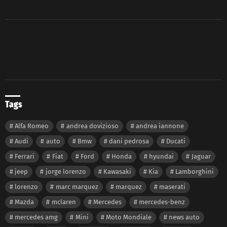
Tags
Alfa Romeo
andrea dovizioso
andrea iannone
Audi
auto
Bmw
dani pedrosa
Ducati
Ferrari
Fiat
Ford
Honda
hyundai
Jaguar
jeep
jorge lorenzo
Kawasaki
Kia
Lamborghini
lorenzo
marc marquez
marquez
maserati
Mazda
mclaren
Mercedes
mercedes-benz
mercedes amg
Mini
Moto Mondiale
news auto