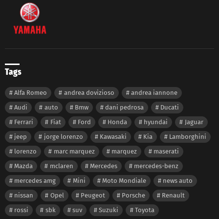
Tags
Alfa Romeo
andrea dovizioso
andrea iannone
Audi
auto
Bmw
dani pedrosa
Ducati
Ferrari
Fiat
Ford
Honda
hyundai
Jaguar
jeep
jorge lorenzo
Kawasaki
Kia
Lamborghini
lorenzo
marc marquez
marquez
maserati
Mazda
mclaren
Mercedes
mercedes-benz
mercedes amg
Mini
Moto Mondiale
news auto
nissan
Opel
Peugeot
Porsche
Renault
rossi
sbk
suv
Suzuki
Toyota