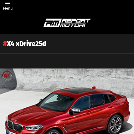
Menu
X4 xDrive25d
Latest
story