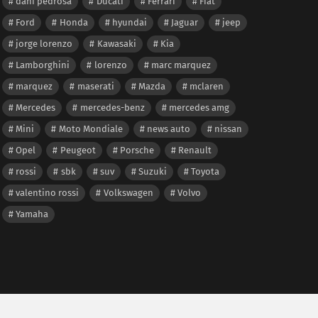
dani pedrosa
Ducati
Ferrari
Fiat
Ford
Honda
hyundai
Jaguar
jeep
jorge lorenzo
Kawasaki
Kia
Lamborghini
lorenzo
marc marquez
marquez
maserati
Mazda
mclaren
Mercedes
mercedes-benz
mercedes amg
Mini
Moto Mondiale
news auto
nissan
Opel
Peugeot
Porsche
Renault
rossi
sbk
suv
Suzuki
Toyota
valentino rossi
Volkswagen
Volvo
Yamaha