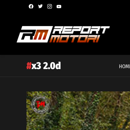
facebook
twitter
instagram
youtube
x3 2.0d
HOM
Latest
story