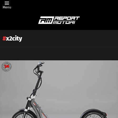
Menu
x2city
Latest
story