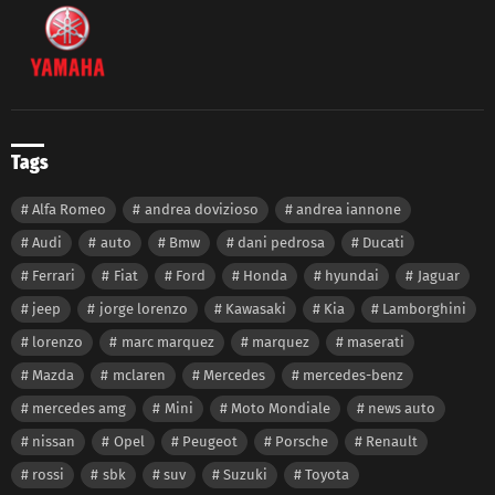
Tags
Alfa Romeo
andrea dovizioso
andrea iannone
Audi
auto
Bmw
dani pedrosa
Ducati
Ferrari
Fiat
Ford
Honda
hyundai
Jaguar
jeep
jorge lorenzo
Kawasaki
Kia
Lamborghini
lorenzo
marc marquez
marquez
maserati
Mazda
mclaren
Mercedes
mercedes-benz
mercedes amg
Mini
Moto Mondiale
news auto
nissan
Opel
Peugeot
Porsche
Renault
rossi
sbk
suv
Suzuki
Toyota