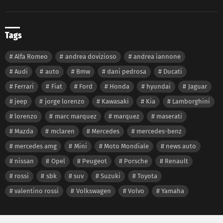
Tags
Alfa Romeo
andrea dovizioso
andrea iannone
Audi
auto
Bmw
dani pedrosa
Ducati
Ferrari
Fiat
Ford
Honda
hyundai
Jaguar
jeep
jorge lorenzo
Kawasaki
Kia
Lamborghini
lorenzo
marc marquez
marquez
maserati
Mazda
mclaren
Mercedes
mercedes-benz
mercedes amg
Mini
Moto Mondiale
news auto
nissan
Opel
Peugeot
Porsche
Renault
rossi
sbk
suv
Suzuki
Toyota
valentino rossi
Volkswagen
Volvo
Yamaha