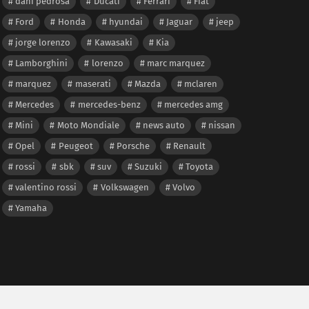
dani pedrosa
Ducati
Ferrari
Fiat
Ford
Honda
hyundai
Jaguar
jeep
jorge lorenzo
Kawasaki
Kia
Lamborghini
lorenzo
marc marquez
marquez
maserati
Mazda
mclaren
Mercedes
mercedes-benz
mercedes amg
Mini
Moto Mondiale
news auto
nissan
Opel
Peugeot
Porsche
Renault
rossi
sbk
suv
Suzuki
Toyota
valentino rossi
Volkswagen
Volvo
Yamaha