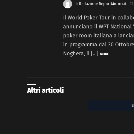
di
Redazione ReportMotori.it
23
Il World Poker Tour in collab
annunciano il WPT National V
poker room italiana a lanciar
in programma dal 30 Ottobre
Noghera, il […]
MORE
Altri articoli
L