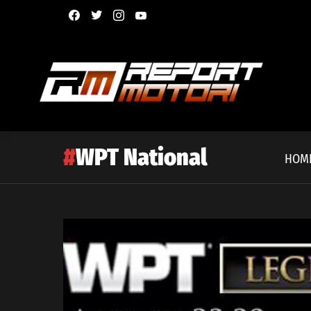
facebook
twitter
instagram
youtube
WPT National
HOM
Latest
story