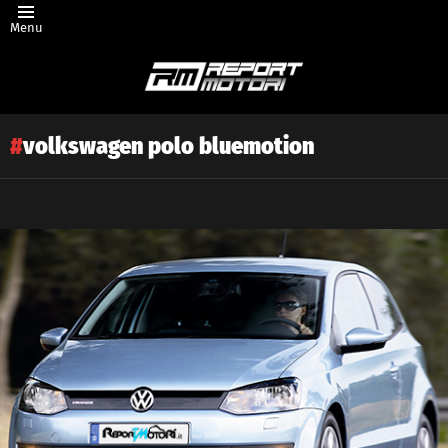
Menu
volkswagen polo bluemotion
Latest
story