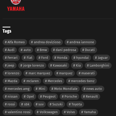
Tags
Alfa Romeo
andrea dovizioso
andrea iannone
Audi
auto
Bmw
dani pedrosa
Ducati
Ferrari
Fiat
Ford
Honda
hyundai
Jaguar
jeep
jorge lorenzo
Kawasaki
Kia
Lamborghini
lorenzo
marc marquez
marquez
maserati
Mazda
mclaren
Mercedes
mercedes-benz
mercedes amg
Mini
Moto Mondiale
news auto
nissan
Opel
Peugeot
Porsche
Renault
rossi
sbk
suv
Suzuki
Toyota
valentino rossi
Volkswagen
Volvo
Yamaha