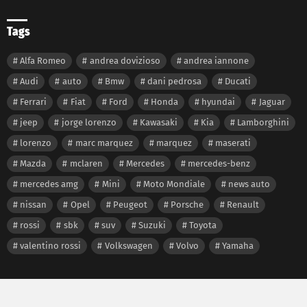
Tags
Alfa Romeo
andrea dovizioso
andrea iannone
Audi
auto
Bmw
dani pedrosa
Ducati
Ferrari
Fiat
Ford
Honda
hyundai
Jaguar
jeep
jorge lorenzo
Kawasaki
Kia
Lamborghini
lorenzo
marc marquez
marquez
maserati
Mazda
mclaren
Mercedes
mercedes-benz
mercedes amg
Mini
Moto Mondiale
news auto
nissan
Opel
Peugeot
Porsche
Renault
rossi
sbk
suv
Suzuki
Toyota
valentino rossi
Volkswagen
Volvo
Yamaha