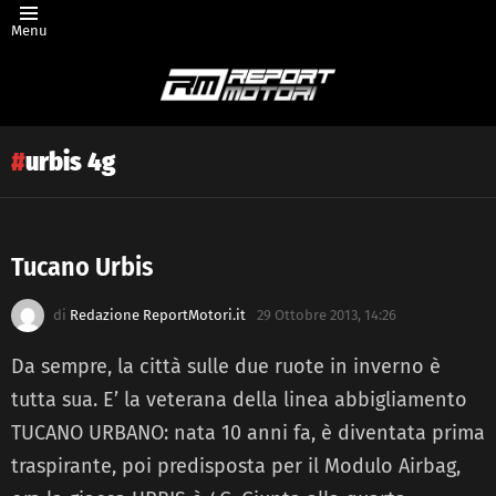
Menu
urbis 4g
Tucano Urbis
Latest
di
Redazione ReportMotori.it
29 Ottobre 2013, 14:26
story
Da sempre, la città sulle due ruote in inverno è
tutta sua. E’ la veterana della linea abbigliamento
TUCANO URBANO: nata 10 anni fa, è diventata prima
traspirante, poi predisposta per il Modulo Airbag,