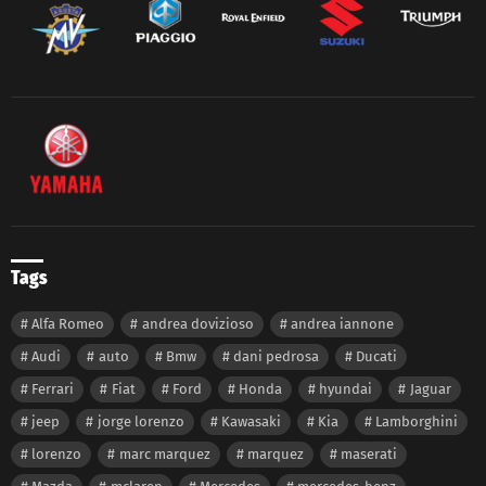
Tags
Alfa Romeo
andrea dovizioso
andrea iannone
Audi
auto
Bmw
dani pedrosa
Ducati
Ferrari
Fiat
Ford
Honda
hyundai
Jaguar
jeep
jorge lorenzo
Kawasaki
Kia
Lamborghini
lorenzo
marc marquez
marquez
maserati