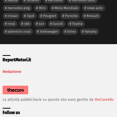
Mazda
mclaren
Mercedes
mercedes-benz
mercedes amg
Mini
Moto Mondiale
news auto
nissan
Opel
Peugeot
Porsche
Renault
rossi
sbk
suv
Suzuki
Toyota
valentino rossi
Volkswagen
Volvo
Yamaha
ReportMotori.it
Redazione
Le attività pubblicitarie su questo sito sono gestite da
theCoreAdv
Follow us