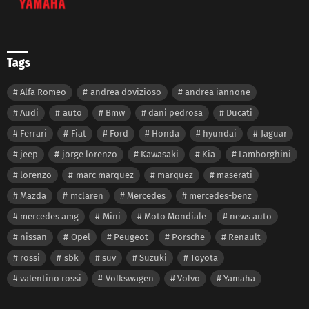
Tags
Alfa Romeo
andrea dovizioso
andrea iannone
Audi
auto
Bmw
dani pedrosa
Ducati
Ferrari
Fiat
Ford
Honda
hyundai
Jaguar
jeep
jorge lorenzo
Kawasaki
Kia
Lamborghini
lorenzo
marc marquez
marquez
maserati
Mazda
mclaren
Mercedes
mercedes-benz
mercedes amg
Mini
Moto Mondiale
news auto
nissan
Opel
Peugeot
Porsche
Renault
rossi
sbk
suv
Suzuki
Toyota
valentino rossi
Volkswagen
Volvo
Yamaha