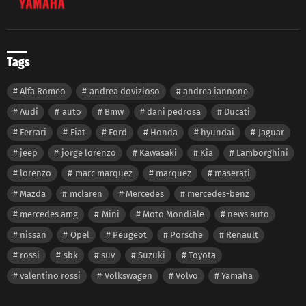
Tags
Alfa Romeo
andrea dovizioso
andrea iannone
Audi
auto
Bmw
dani pedrosa
Ducati
Ferrari
Fiat
Ford
Honda
hyundai
Jaguar
jeep
jorge lorenzo
Kawasaki
Kia
Lamborghini
lorenzo
marc marquez
marquez
maserati
Mazda
mclaren
Mercedes
mercedes-benz
mercedes amg
Mini
Moto Mondiale
news auto
nissan
Opel
Peugeot
Porsche
Renault
rossi
sbk
suv
Suzuki
Toyota
valentino rossi
Volkswagen
Volvo
Yamaha