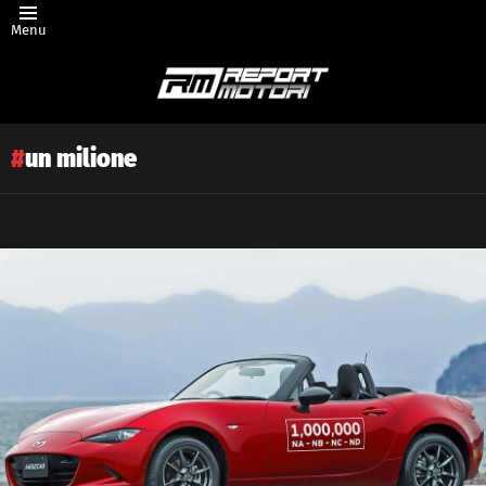
Menu
un milione
Latest
story