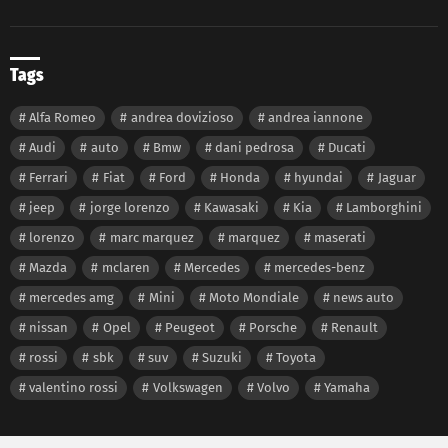
Tags
Alfa Romeo
andrea dovizioso
andrea iannone
Audi
auto
Bmw
dani pedrosa
Ducati
Ferrari
Fiat
Ford
Honda
hyundai
Jaguar
jeep
jorge lorenzo
Kawasaki
Kia
Lamborghini
lorenzo
marc marquez
marquez
maserati
Mazda
mclaren
Mercedes
mercedes-benz
mercedes amg
Mini
Moto Mondiale
news auto
nissan
Opel
Peugeot
Porsche
Renault
rossi
sbk
suv
Suzuki
Toyota
valentino rossi
Volkswagen
Volvo
Yamaha