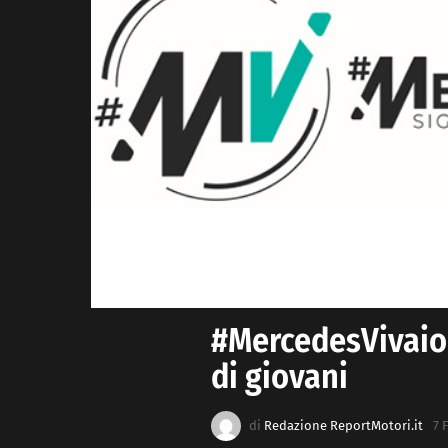
#MercedesVivaio: 
di giovani
di
Redazione ReportMotori.it
7 