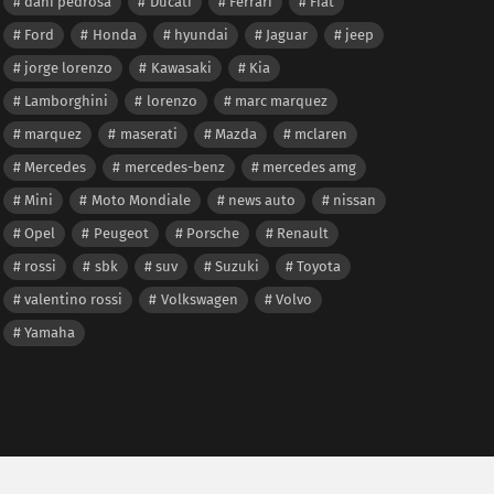
dani pedrosa
Ducati
Ferrari
Fiat
Ford
Honda
hyundai
Jaguar
jeep
jorge lorenzo
Kawasaki
Kia
Lamborghini
lorenzo
marc marquez
marquez
maserati
Mazda
mclaren
Mercedes
mercedes-benz
mercedes amg
Mini
Moto Mondiale
news auto
nissan
Opel
Peugeot
Porsche
Renault
rossi
sbk
suv
Suzuki
Toyota
valentino rossi
Volkswagen
Volvo
Yamaha