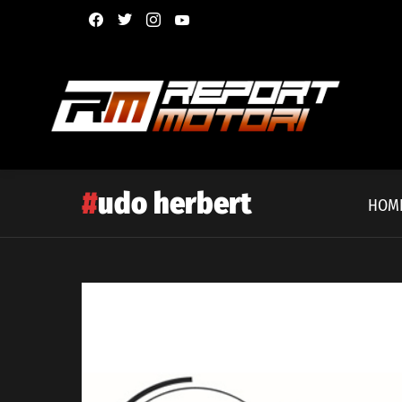
facebook
twitter
instagram
youtube
udo herbert
HOM
Latest
story