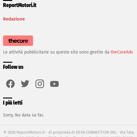
ReportMotori.it
Redazione
Le attività pubblicitarie su questo sito sono gestite da
theCoreAdv
Follow us
facebook
twitter
instagram
youtube
I più letti
Sorry. No data so far.
© 2026 ReportMotori.it - di proprietà di DEVA CONNECTION SRL - Via Tata