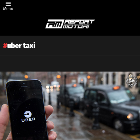
Menu
uber taxi
Latest
story