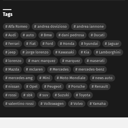
Tags
Alfa Romeo
andrea dovizioso
andrea iannone
Audi
auto
Bmw
dani pedrosa
Ducati
Ferrari
Fiat
Ford
Honda
hyundai
Jaguar
jeep
jorge lorenzo
Kawasaki
Kia
Lamborghini
lorenzo
marc marquez
marquez
maserati
Mazda
mclaren
Mercedes
mercedes-benz
mercedes amg
Mini
Moto Mondiale
news auto
nissan
Opel
Peugeot
Porsche
Renault
rossi
sbk
suv
Suzuki
Toyota
valentino rossi
Volkswagen
Volvo
Yamaha