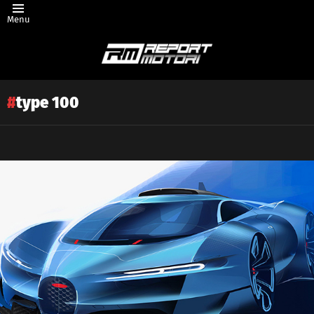
Menu
type 100
Latest
story