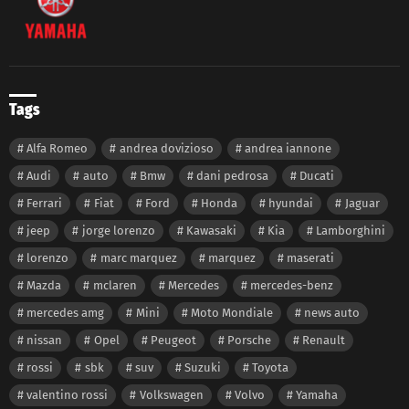
Tags
Alfa Romeo
andrea dovizioso
andrea iannone
Audi
auto
Bmw
dani pedrosa
Ducati
Ferrari
Fiat
Ford
Honda
hyundai
Jaguar
jeep
jorge lorenzo
Kawasaki
Kia
Lamborghini
lorenzo
marc marquez
marquez
maserati
Mazda
mclaren
Mercedes
mercedes-benz
mercedes amg
Mini
Moto Mondiale
news auto
nissan
Opel
Peugeot
Porsche
Renault
rossi
sbk
suv
Suzuki
Toyota
valentino rossi
Volkswagen
Volvo
Yamaha