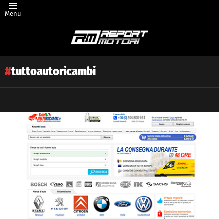
Menu
tuttoautoricambi
Latest
story