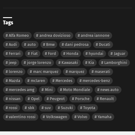
Tags
Alfa Romeo
andrea dovizioso
andrea iannone
Audi
auto
Bmw
dani pedrosa
Ducati
Ferrari
Fiat
Ford
Honda
hyundai
Jaguar
jeep
jorge lorenzo
Kawasaki
Kia
Lamborghini
lorenzo
marc marquez
marquez
maserati
Mazda
mclaren
Mercedes
mercedes-benz
mercedes amg
Mini
Moto Mondiale
news auto
nissan
Opel
Peugeot
Porsche
Renault
rossi
sbk
suv
Suzuki
Toyota
valentino rossi
Volkswagen
Volvo
Yamaha