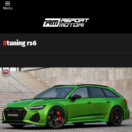
Menu
tuning rs6
Latest
story