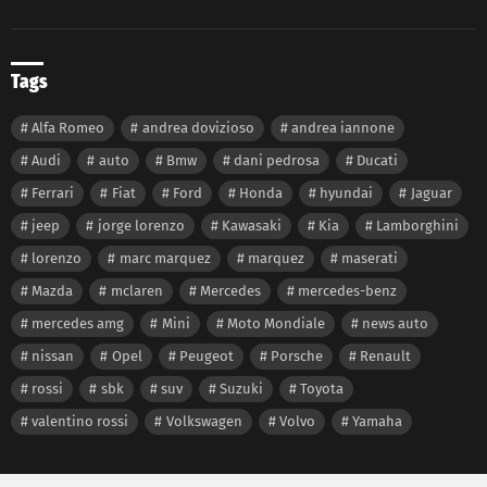
Tags
Alfa Romeo
andrea dovizioso
andrea iannone
Audi
auto
Bmw
dani pedrosa
Ducati
Ferrari
Fiat
Ford
Honda
hyundai
Jaguar
jeep
jorge lorenzo
Kawasaki
Kia
Lamborghini
lorenzo
marc marquez
marquez
maserati
Mazda
mclaren
Mercedes
mercedes-benz
mercedes amg
Mini
Moto Mondiale
news auto
nissan
Opel
Peugeot
Porsche
Renault
rossi
sbk
suv
Suzuki
Toyota
valentino rossi
Volkswagen
Volvo
Yamaha