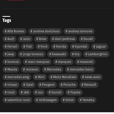
Tags
Alfa Romeo
andrea dovizioso
andrea iannone
Audi
auto
Bmw
dani pedrosa
Ducati
Ferrari
Fiat
Ford
Honda
hyundai
Jaguar
jeep
jorge lorenzo
Kawasaki
Kia
Lamborghini
lorenzo
marc marquez
marquez
maserati
Mazda
mclaren
Mercedes
mercedes-benz
mercedes amg
Mini
Moto Mondiale
news auto
nissan
Opel
Peugeot
Porsche
Renault
rossi
sbk
suv
Suzuki
Toyota
valentino rossi
Volkswagen
Volvo
Yamaha