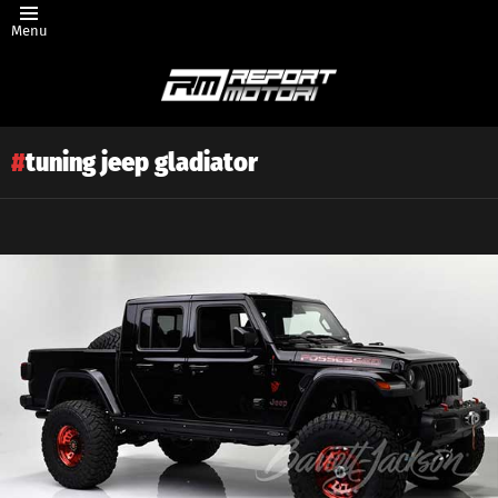
Menu
tuning jeep gladiator
Latest
story