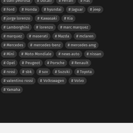
dani pedrosa
Ducati
Ferrari
Fiat
Ford
Honda
hyundai
Jaguar
jeep
jorge lorenzo
Kawasaki
Kia
Lamborghini
lorenzo
marc marquez
marquez
maserati
Mazda
mclaren
Mercedes
mercedes-benz
mercedes amg
Mini
Moto Mondiale
news auto
nissan
Opel
Peugeot
Porsche
Renault
rossi
sbk
suv
Suzuki
Toyota
valentino rossi
Volkswagen
Volvo
Yamaha