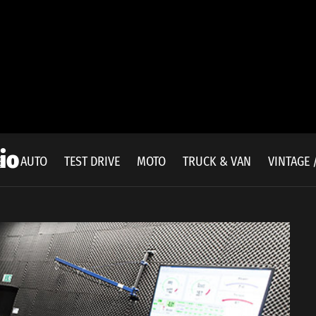
io
E
AUTO
TEST DRIVE
MOTO
TRUCK & VAN
VINTAGE 