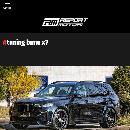
Menu
tuning bmw x7
Latest
story