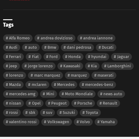
Tags
Alfa Romeo
andrea dovizioso
andrea iannone
Audi
auto
Bmw
dani pedrosa
Ducati
Ferrari
Fiat
Ford
Honda
hyundai
Jaguar
jeep
jorge lorenzo
Kawasaki
Kia
Lamborghini
lorenzo
marc marquez
marquez
maserati
Mazda
mclaren
Mercedes
mercedes-benz
mercedes amg
Mini
Moto Mondiale
news auto
nissan
Opel
Peugeot
Porsche
Renault
rossi
sbk
suv
Suzuki
Toyota
valentino rossi
Volkswagen
Volvo
Yamaha