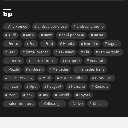
Tags
Alfa Romeo
andrea dovizioso
andrea iannone
Audi
auto
Bmw
dani pedrosa
Ducati
Ferrari
Fiat
Ford
Honda
hyundai
Jaguar
jeep
jorge lorenzo
Kawasaki
Kia
Lamborghini
lorenzo
marc marquez
marquez
maserati
Mazda
mclaren
Mercedes
mercedes-benz
mercedes amg
Mini
Moto Mondiale
news auto
nissan
Opel
Peugeot
Porsche
Renault
rossi
sbk
suv
Suzuki
Toyota
valentino rossi
Volkswagen
Volvo
Yamaha