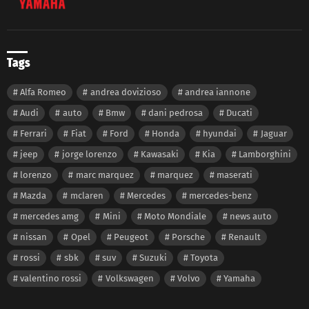
Tags
Alfa Romeo
andrea dovizioso
andrea iannone
Audi
auto
Bmw
dani pedrosa
Ducati
Ferrari
Fiat
Ford
Honda
hyundai
Jaguar
jeep
jorge lorenzo
Kawasaki
Kia
Lamborghini
lorenzo
marc marquez
marquez
maserati
Mazda
mclaren
Mercedes
mercedes-benz
mercedes amg
Mini
Moto Mondiale
news auto
nissan
Opel
Peugeot
Porsche
Renault
rossi
sbk
suv
Suzuki
Toyota
valentino rossi
Volkswagen
Volvo
Yamaha