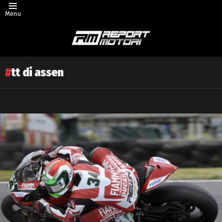
Menu
tt di assen
Latest
story