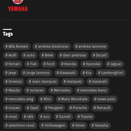
Tags
Alfa Romeo
andrea dovizioso
andrea iannone
Audi
auto
Bmw
dani pedrosa
Ducati
Ferrari
Fiat
Ford
Honda
hyundai
Jaguar
jeep
jorge lorenzo
Kawasaki
Kia
Lamborghini
lorenzo
marc marquez
marquez
maserati
Mazda
mclaren
Mercedes
mercedes-benz
mercedes amg
Mini
Moto Mondiale
news auto
nissan
Opel
Peugeot
Porsche
Renault
rossi
sbk
suv
Suzuki
Toyota
valentino rossi
Volkswagen
Volvo
Yamaha