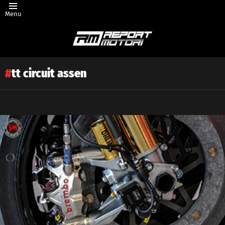
Menu
tt circuit assen
Latest
story