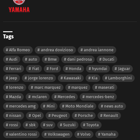
Tags
Alfa Romeo
andrea dovizioso
andrea iannone
Audi
auto
Bmw
dani pedrosa
Ducati
Ferrari
Fiat
Ford
Honda
hyundai
Jaguar
jeep
jorge lorenzo
Kawasaki
Kia
Lamborghini
lorenzo
marc marquez
marquez
maserati
Mazda
mclaren
Mercedes
mercedes-benz
mercedes amg
Mini
Moto Mondiale
news auto
nissan
Opel
Peugeot
Porsche
Renault
rossi
sbk
suv
Suzuki
Toyota
valentino rossi
Volkswagen
Volvo
Yamaha