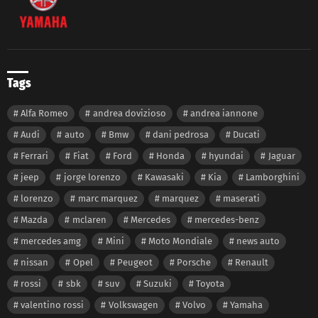
Tags
Alfa Romeo
andrea dovizioso
andrea iannone
Audi
auto
Bmw
dani pedrosa
Ducati
Ferrari
Fiat
Ford
Honda
hyundai
Jaguar
jeep
jorge lorenzo
Kawasaki
Kia
Lamborghini
lorenzo
marc marquez
marquez
maserati
Mazda
mclaren
Mercedes
mercedes-benz
mercedes amg
Mini
Moto Mondiale
news auto
nissan
Opel
Peugeot
Porsche
Renault
rossi
sbk
suv
Suzuki
Toyota
valentino rossi
Volkswagen
Volvo
Yamaha