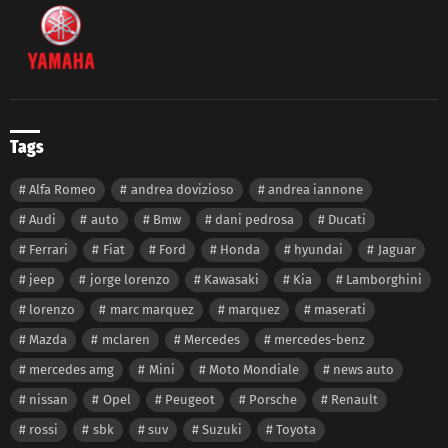
Tags
Alfa Romeo
andrea dovizioso
andrea iannone
Audi
auto
Bmw
dani pedrosa
Ducati
Ferrari
Fiat
Ford
Honda
hyundai
Jaguar
jeep
jorge lorenzo
Kawasaki
Kia
Lamborghini
lorenzo
marc marquez
marquez
maserati
Mazda
mclaren
Mercedes
mercedes-benz
mercedes amg
Mini
Moto Mondiale
news auto
nissan
Opel
Peugeot
Porsche
Renault
rossi
sbk
suv
Suzuki
Toyota