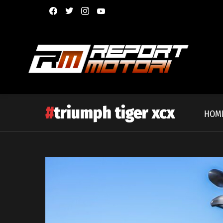
facebook
twitter
instagram
youtube
triumph tiger xcx
HOM
Latest
story