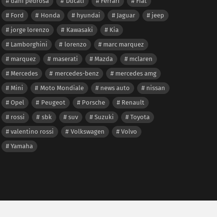
dani pedrosa
Ducati
Ferrari
Fiat
Ford
Honda
hyundai
Jaguar
jeep
jorge lorenzo
Kawasaki
Kia
Lamborghini
lorenzo
marc marquez
marquez
maserati
Mazda
mclaren
Mercedes
mercedes-benz
mercedes amg
Mini
Moto Mondiale
news auto
nissan
Opel
Peugeot
Porsche
Renault
rossi
sbk
suv
Suzuki
Toyota
valentino rossi
Volkswagen
Volvo
Yamaha