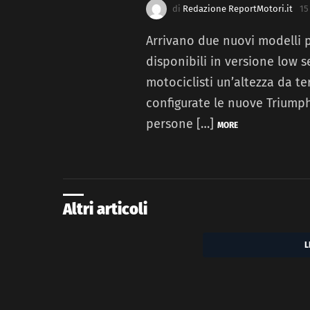
di
Redazione ReportMotori.it
15
Arrivano due nuovi modelli pe
disponibili in versione low s
motociclisti un’altezza da ter
configurate le nuove Triumph
persone […]
MORE
Altri articoli
L