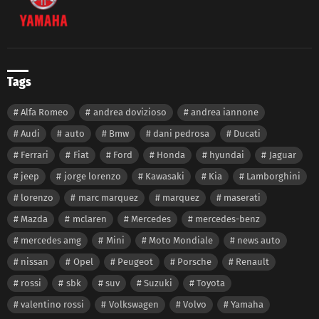
Tags
Alfa Romeo
andrea dovizioso
andrea iannone
Audi
auto
Bmw
dani pedrosa
Ducati
Ferrari
Fiat
Ford
Honda
hyundai
Jaguar
jeep
jorge lorenzo
Kawasaki
Kia
Lamborghini
lorenzo
marc marquez
marquez
maserati
Mazda
mclaren
Mercedes
mercedes-benz
mercedes amg
Mini
Moto Mondiale
news auto
nissan
Opel
Peugeot
Porsche
Renault
rossi
sbk
suv
Suzuki
Toyota
valentino rossi
Volkswagen
Volvo
Yamaha