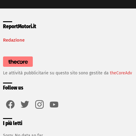
ReportMotori.it
Redazione
Le attività pubblicitarie su questo sito sono gestite da
theCoreAdv
Follow us
facebook
twitter
instagram
youtube
I più letti
Sorry. No data so far.