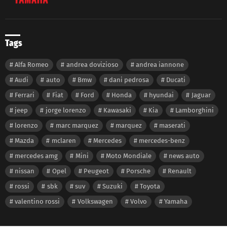
Tags
Alfa Romeo
andrea dovizioso
andrea iannone
Audi
auto
Bmw
dani pedrosa
Ducati
Ferrari
Fiat
Ford
Honda
hyundai
Jaguar
jeep
jorge lorenzo
Kawasaki
Kia
Lamborghini
lorenzo
marc marquez
marquez
maserati
Mazda
mclaren
Mercedes
mercedes-benz
mercedes amg
Mini
Moto Mondiale
news auto
nissan
Opel
Peugeot
Porsche
Renault
rossi
sbk
suv
Suzuki
Toyota
valentino rossi
Volkswagen
Volvo
Yamaha