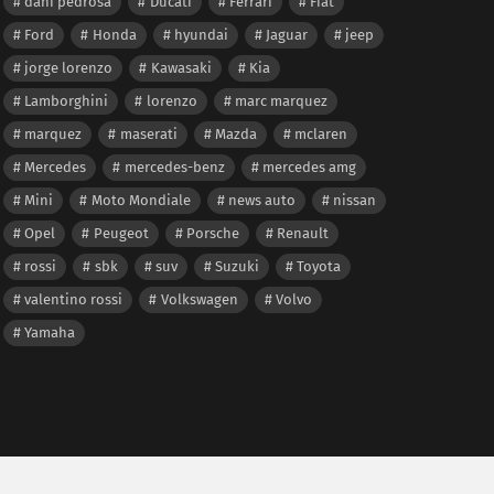
dani pedrosa
Ducati
Ferrari
Fiat
Ford
Honda
hyundai
Jaguar
jeep
jorge lorenzo
Kawasaki
Kia
Lamborghini
lorenzo
marc marquez
marquez
maserati
Mazda
mclaren
Mercedes
mercedes-benz
mercedes amg
Mini
Moto Mondiale
news auto
nissan
Opel
Peugeot
Porsche
Renault
rossi
sbk
suv
Suzuki
Toyota
valentino rossi
Volkswagen
Volvo
Yamaha