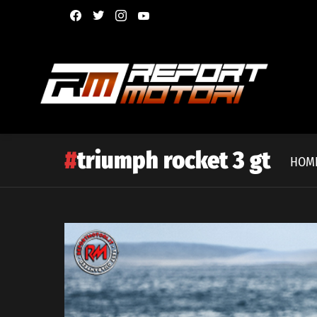
facebook
twitter
instagram
youtube
triumph rocket 3 gt
HOM
Latest
story