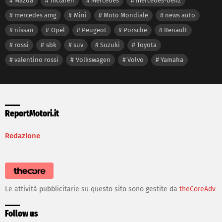
Mazda
mclaren
Mercedes
mercedes-benz
mercedes amg
Mini
Moto Mondiale
news auto
nissan
Opel
Peugeot
Porsche
Renault
rossi
sbk
suv
Suzuki
Toyota
valentino rossi
Volkswagen
Volvo
Yamaha
ReportMotori.it
Redazione
Le attività pubblicitarie su questo sito sono gestite da
theCoreAdv
Follow us