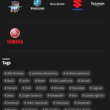
Tags
Alfa Romeo
andrea dovizioso
andrea iannone
Audi
auto
Bmw
dani pedrosa
Ducati
Ferrari
Fiat
Ford
Honda
hyundai
Jaguar
jeep
jorge lorenzo
Kawasaki
Kia
Lamborghini
lorenzo
marc marquez
marquez
maserati